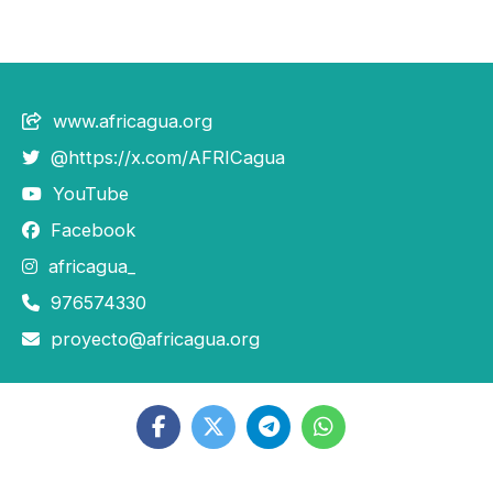
www.africagua.org
@https://x.com/AFRICagua
YouTube
Facebook
africagua_
976574330
proyecto@africagua.org