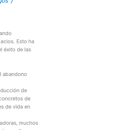
gos”)
cando
pacios. Esto ha
 éxito de las
el abandono
educción de
concretos de
es de vida en
ciadoras, muchos