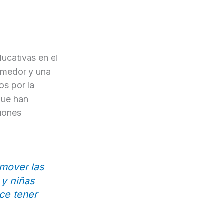
ucativas en el
omedor y una
os por la
que han
iones
mover las
 y niñas
ace tener