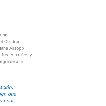
 una
et Children
riana Allsopp
frecer a niños y
egrarse a la
ación):
uien que
en unas