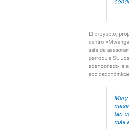
condi
El proyecto, pro
centro «Mwangaza
sala de asesoram
parroquia St. Jo
abandonado la es
socioeconómicas
Mary 
mesas
tan c
más e