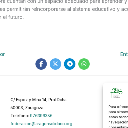
ora cuentan con un espacio adecuado para aprender y 
les permitirán reincorporarse al sistema educativo y a
 el futuro.
or
Ent
C/ Espoz y Mina 14, Pral Dcha
Para ofrece
50003, Zaragoza
para almace
Teléfono:
976396386
estas tecn
navegación o
federacion@aragonsolidario.org
consentimie