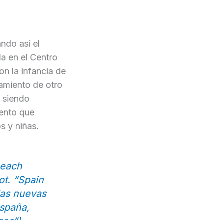
ndo así el
la en el Centro
n la infancia de
pamiento de otro
 siendo
iento que
s y niñas.
 each
ot. “Spain
las nuevas
España,