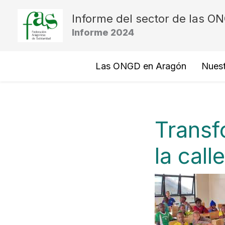
Ir
Informe del sector de las O
al
Informe 2024
contenido
Las ONGD en Aragón
Nuest
Transf
la call